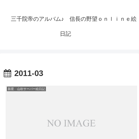
三千院帝のアルバム♪ 信長の野望ｏｎｌｉｎｅ絵
日記
2011-03
新星 山吹サーバー絵日記