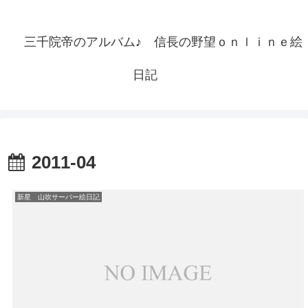
三千院帝のアルバム♪ 信長の野望ｏｎｌｉｎｅ絵
日記
2011-04
新星 山吹サーバー絵日記