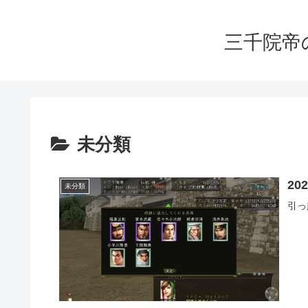
三千院帝
未分類
202
未分類
引っ